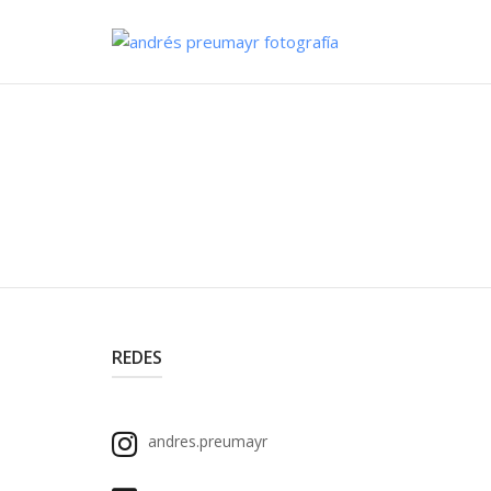
Skip
to
Home
content
REDES
andres.preumayr